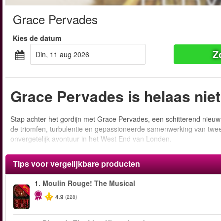
Grace Pervades
Kies de datum
Z
din, 11 aug 2026
Grace Pervades is helaas nie
Stap achter het gordijn met Grace Pervades, een schitterend nieu
de triomfen, turbulentie en gepassioneerde samenwerking van twee
onvergetelijk avontuur in het West End van Londen.
Tips voor vergelijkbare producten
1.
Moulin Rouge! The Musical
-50%
4.9
(228)