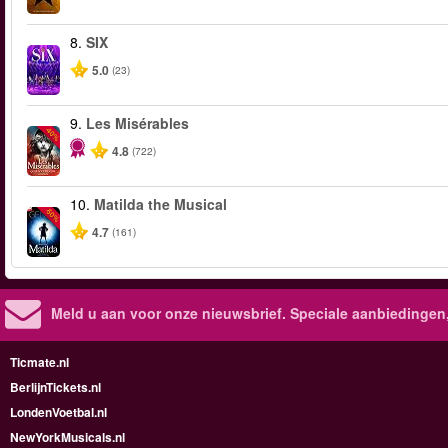
8.
SIX
5.0
(23)
9.
Les Misérables
-40%
4.8
(722)
10.
Matilda the Musical
-50%
4.7
(161)
Meld u aan voor onze nieuwsbrief. Speciale aanbiedingen
Ticmate.nl
BerlijnTickets.nl
LondenVoetbal.nl
NewYorkMusicals.nl