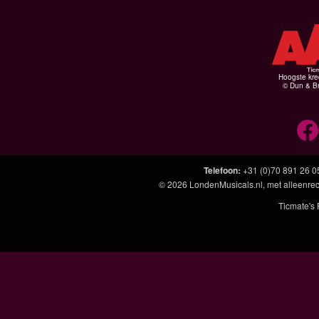
Hoogste kre
© Dun & Br
Telefoon
:
+31 (0)70 891 26 0
© 2026
LondenMusicals.nl
, met alleenre
Ticmate's 