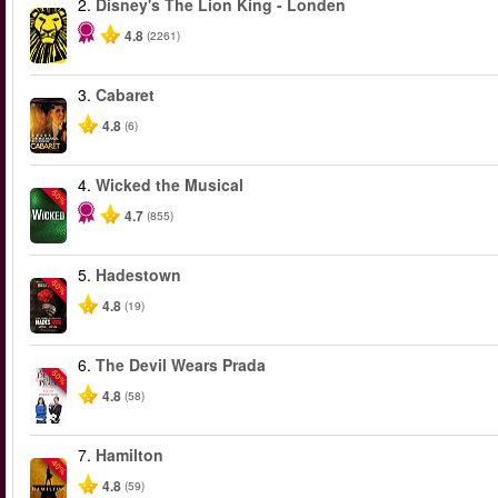
2.
Disney's The Lion King - Londen
4.8
(2261)
3.
Cabaret
4.8
(6)
4.
Wicked the Musical
-50%
4.7
(855)
5.
Hadestown
-50%
4.8
(19)
6.
The Devil Wears Prada
-50%
4.8
(58)
7.
Hamilton
-40%
4.8
(59)