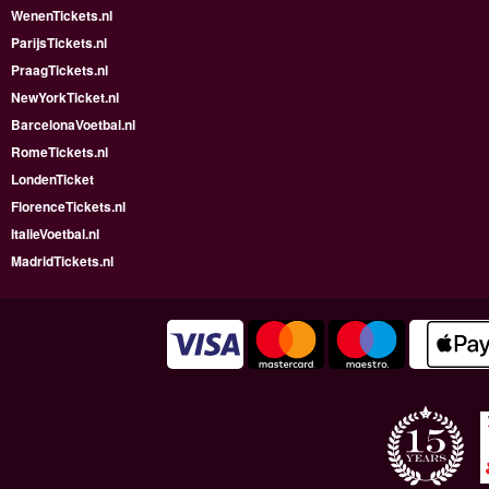
WenenTickets.nl
ParijsTickets.nl
PraagTickets.nl
NewYorkTicket.nl
BarcelonaVoetbal.nl
RomeTickets.nl
LondenTicket
FlorenceTickets.nl
ItalieVoetbal.nl
MadridTickets.nl