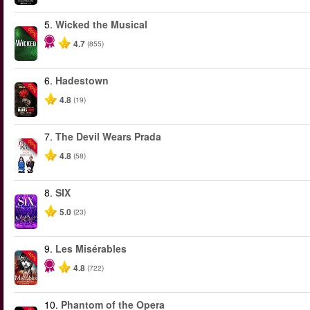
5.
Wicked the Musical
-50%
4.7
(855)
6.
Hadestown
-50%
4.8
(19)
7.
The Devil Wears Prada
-50%
4.8
(58)
8.
SIX
5.0
(23)
9.
Les Misérables
-40%
4.8
(722)
10.
Phantom of the Opera