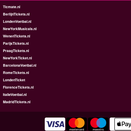
Ticmate.nl
BerlijnTickets.nl
LondenVoetbal.nl
NewYorkMusicals.nl
WenenTickets.nl
ParijsTickets.nl
PraagTickets.nl
NewYorkTicket.nl
BarcelonaVoetbal.nl
RomeTickets.nl
LondenTicket
FlorenceTickets.nl
ItalieVoetbal.nl
MadridTickets.nl