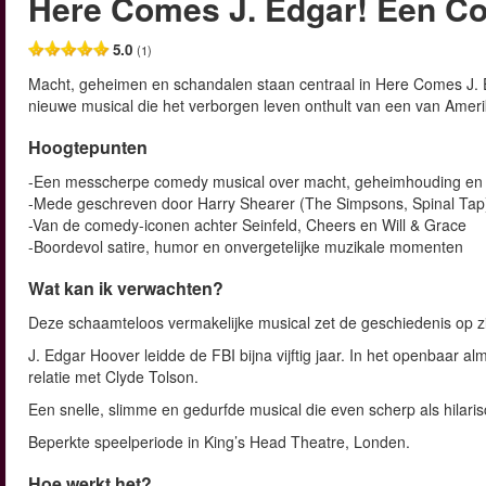
Here Comes J. Edgar! Een C
5.0
(1)
Macht, geheimen en schandalen staan centraal in Here Comes J. 
nieuwe musical die het verborgen leven onthult van een van Amer
Hoogtepunten
-Een messcherpe comedy musical over macht, geheimhouding en 
-Mede geschreven door Harry Shearer (The Simpsons, Spinal Tap
-Van de comedy-iconen achter Seinfeld, Cheers en Will & Grace
-Boordevol satire, humor en onvergetelijke muzikale momenten
Wat kan ik verwachten?
Deze schaamteloos vermakelijke musical zet de geschiedenis op zij
J. Edgar Hoover leidde de FBI bijna vijftig jaar. In het openbaar
relatie met Clyde Tolson.
Een snelle, slimme en gedurfde musical die even scherp als hilarisc
Beperkte speelperiode in King’s Head Theatre, Londen.
Hoe werkt het?