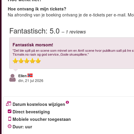
Hoe ontvang ik mijn tickets?
Na afronding van je boeking ontvang je de e-tickets per e-mail. M
Fantastisch:
5.0
– 1
reviews
Fantastisk morsom!
"Det ble spilt på en scene som minnet om en Amfi scene hvor publikum satt på tre si
Ticmate.no rask og god service.,Gode skuespillere."
Ellen
din, 21 jul 2026
Datum kosteloos wijzigen
Direct bevestiging
Mobiele voucher toegestaan
Duur
:
uur