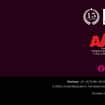
Hoogste kre
© Dun & Br
Telefoon
:
+31 (0)70 891 26 0
© 2026
LondenMusicals.nl
, met alleenre
Ticmate's 