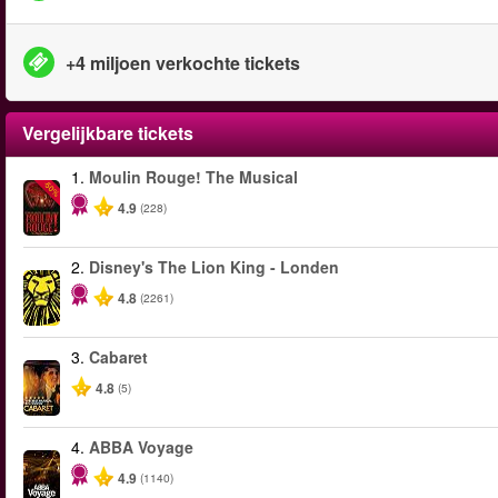
+4 miljoen verkochte tickets
Vergelijkbare tickets
1.
Moulin Rouge! The Musical
-50%
4.9
(228)
2.
Disney's The Lion King - Londen
4.8
(2261)
3.
Cabaret
4.8
(5)
4.
ABBA Voyage
4.9
(1140)