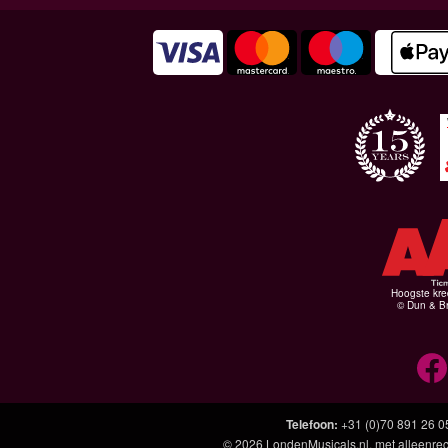
Hoogste kre
© Dun & Br
Telefoon
:
+31 (0)70 891 26 0
© 2026
LondenMusicals.nl
, met alleenre