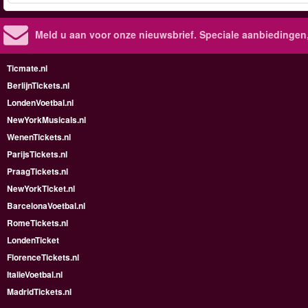
Meld u aan voor onze nieuwsbrief. Speciale aanbiedingen
Ticmate.nl
BerlijnTickets.nl
LondenVoetbal.nl
NewYorkMusicals.nl
WenenTickets.nl
ParijsTickets.nl
PraagTickets.nl
NewYorkTicket.nl
BarcelonaVoetbal.nl
RomeTickets.nl
LondenTicket
FlorenceTickets.nl
ItalieVoetbal.nl
MadridTickets.nl