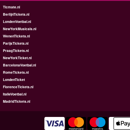
Ticmate.nl
BerlijnTickets.nl
LondenVoetbal.nl
NewYorkMusicals.nl
WenenTickets.nl
ParijsTickets.nl
PraagTickets.nl
NewYorkTicket.nl
BarcelonaVoetbal.nl
RomeTickets.nl
LondenTicket
FlorenceTickets.nl
ItalieVoetbal.nl
MadridTickets.nl