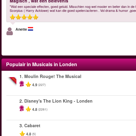
Magisch , wat een belevenis
"Wat een speciale effecten, goed geluid. Misschien nog wel mooier en beter dan in de 
Scorpius ( Harry Acklowe) wat kan die goed spelen/acteren . Vol drama & humor ,go
Anette
Populair in Musicals in Londen
1.
Moulin Rouge! The Musical
-50%
4.9
(227)
2.
Disney's The Lion King - Londen
4.8
(2261)
3.
Cabaret
4.8
(5)