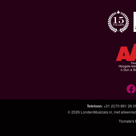
Hoogste kre
© Dun & Br
Telefoon
:
+31 (0)70 891 26 0
© 2026
LondenMusicals.nl
, met alleenre
Ticmate's 