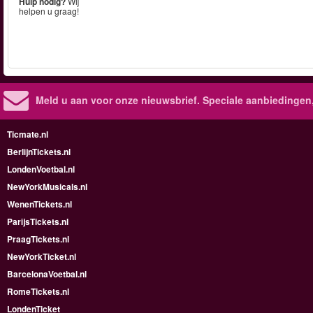
Hulp nodig?
Wij
helpen u graag!
Meld u aan voor onze nieuwsbrief. Speciale aanbiedingen
Ticmate.nl
BerlijnTickets.nl
LondenVoetbal.nl
NewYorkMusicals.nl
WenenTickets.nl
ParijsTickets.nl
PraagTickets.nl
NewYorkTicket.nl
BarcelonaVoetbal.nl
RomeTickets.nl
LondenTicket