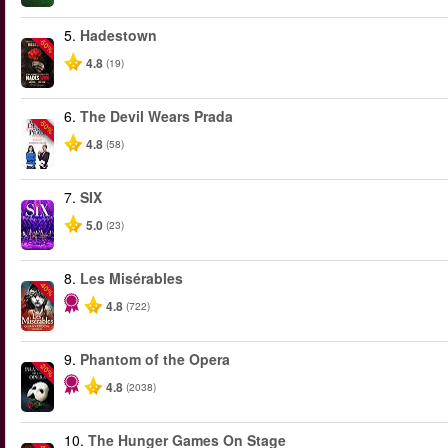
5.
Hadestown
-50%
4.8
(19)
6.
The Devil Wears Prada
-50%
4.8
(58)
7.
SIX
5.0
(23)
8.
Les Misérables
-40%
4.8
(722)
9.
Phantom of the Opera
-20%
4.8
(2038)
10.
The Hunger Games On Stage