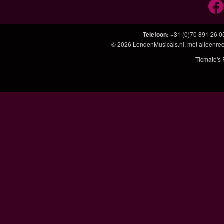
Telefoon
:
+31 (0)70 891 26 0
© 2026
LondenMusicals.nl
, met alleenre
Ticmate's 