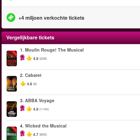
+4 miljoen verkochte tickets
Vergelijkbare tickets
1.
Moulin Rouge! The Musical
-50%
4.9
(228)
2.
Cabaret
4.8
(6)
3.
ABBA Voyage
4.9
(1140)
4.
Wicked the Musical
-50%
4.7
(855)