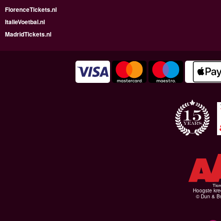
FlorenceTickets.nl
ItalieVoetbal.nl
MadridTickets.nl
Hoogste kre
© Dun & Br