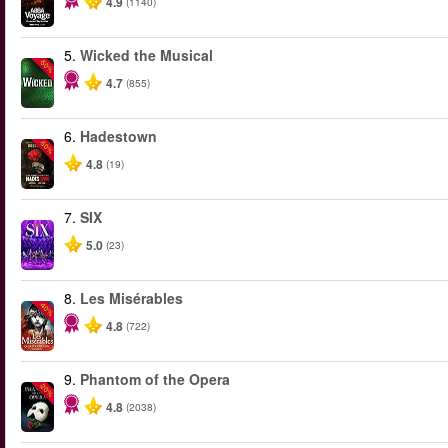
4.9
(1140)
5.
Wicked the Musical
-50%
4.7
(855)
6.
Hadestown
-50%
4.8
(19)
7.
SIX
5.0
(23)
8.
Les Misérables
-40%
4.8
(722)
9.
Phantom of the Opera
-20%
4.8
(2038)