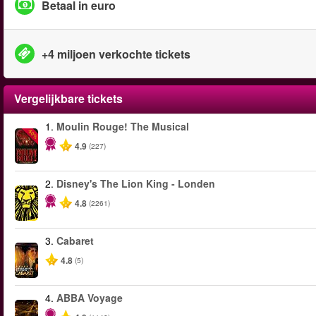
Betaal in euro
+4 miljoen verkochte tickets
Vergelijkbare tickets
1.
Moulin Rouge! The Musical
-50%
4.9
(227)
2.
Disney's The Lion King - Londen
4.8
(2261)
3.
Cabaret
4.8
(5)
4.
ABBA Voyage