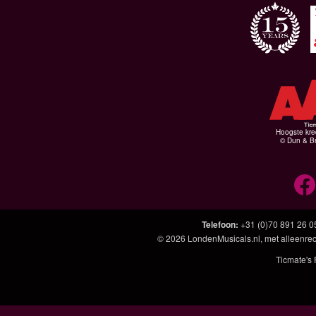
Hoogste kre
© Dun & Br
Telefoon
:
+31 (0)70 891 26 0
© 2026
LondenMusicals.nl
, met alleenre
Ticmate's 