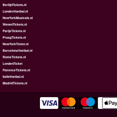
BerlijnTickets.nl
LondenVoetbal.nl
NewYorkMusicals.nl
WenenTickets.nl
ParijsTickets.nl
PraagTickets.nl
NewYorkTicket.nl
BarcelonaVoetbal.nl
RomeTickets.nl
LondenTicket
FlorenceTickets.nl
ItalieVoetbal.nl
MadridTickets.nl