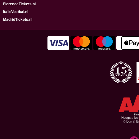
FlorenceTickets.nl
ItalieVoetbal.nl
MadridTickets.nl
Hoogste kre
© Dun & Br