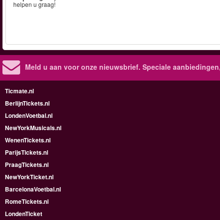
helpen u graag!
Meld u aan voor onze nieuwsbrief. Speciale aanbiedingen
Ticmate.nl
BerlijnTickets.nl
LondenVoetbal.nl
NewYorkMusicals.nl
WenenTickets.nl
ParijsTickets.nl
PraagTickets.nl
NewYorkTicket.nl
BarcelonaVoetbal.nl
RomeTickets.nl
LondenTicket