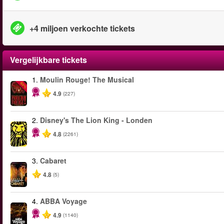
+4 miljoen verkochte tickets
Vergelijkbare tickets
1.
Moulin Rouge! The Musical
-50%
4.9
(227)
2.
Disney's The Lion King - Londen
4.8
(2261)
3.
Cabaret
4.8
(5)
4.
ABBA Voyage
4.9
(1140)