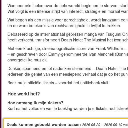
Wanneer criminelen over de hele wereld beginnen te sterven, start
Wat volgt is een intense strijd van intellect, strategie en moraal w
Wat begon als een missie voor gerechtigheid, wordt langzaam een
en de ware betekenis van rechtvaardigheid in twijfel te trekken.
Gebaseerd op de internationaal geprezen manga van Tsugumi Ohb
heeft verkocht, transformeert Death Note: The Musical het iconis
Met een krachtige, cinematografische score van Frank Wildhorn 
– en geschreven door Emmy-genomineerde Ivan Menchell (Bonnie &
onvergetelijke muziek.
Donker, spannend en tot nadenken stemmend – Death Note: The Mu
iedereen die geniet van een meeslepend verhaal dat je op het puntj
Boek nu je officiële tickets – voordat het notitieboek sluit.
Hoe werkt het?
Hoe ontvang ik mijn tickets?
Kort na het voltooien van je boeking worden je e-tickets rechtstre
Deals kunnen geboekt worden tussen
vo
2026-05-29
– 2026-09-10