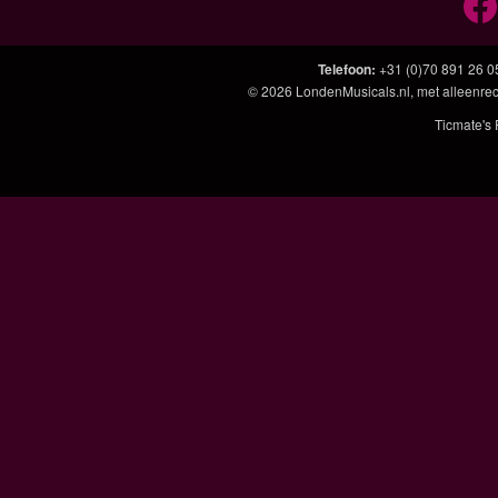
Telefoon
:
+31 (0)70 891 26 0
© 2026
LondenMusicals.nl
, met alleenre
Ticmate's 