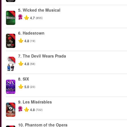
5.
Wicked the Musical
-50%
4.7
(855)
6.
Hadestown
-50%
4.8
(19)
7.
The Devil Wears Prada
-50%
4.8
(58)
8.
SIX
5.0
(23)
9.
Les Misérables
-40%
4.8
(722)
10.
Phantom of the Opera