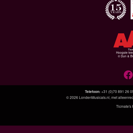
Hoogste kre
© Dun & Br
Telefoon
:
+31 (0)70 891 26 0
© 2026
LondenMusicals.nl
, met alleenre
Ticmate's 