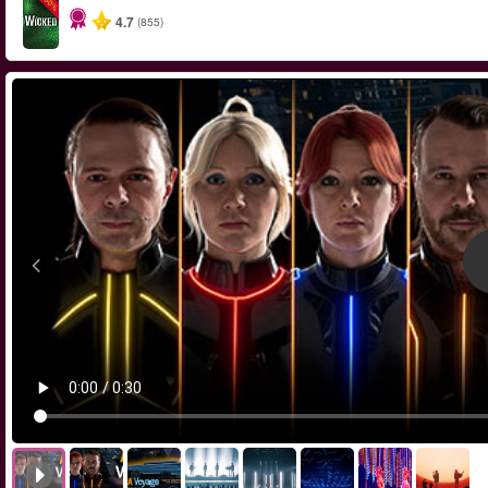
-50%
4.7
(855)