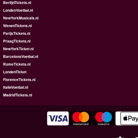
BerlijnTickets.nl
LondenVoetbal.nl
NewYorkMusicals.nl
WenenTickets.nl
ParijsTickets.nl
PraagTickets.nl
NewYorkTicket.nl
BarcelonaVoetbal.nl
RomeTickets.nl
LondenTicket
FlorenceTickets.nl
ItalieVoetbal.nl
MadridTickets.nl