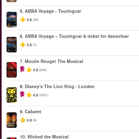
5.
ABBA Voyage - Touringcar
4.6
(45)
6.
ABBA Voyage – Touringcar & ticket for dansvloer
4.6
(7)
7.
Moulin Rouge! The Musical
-50%
4.9
(228)
8.
Disney's The Lion King - Londen
4.8
(2261)
9.
Cabaret
4.8
(6)
10.
Wicked the Musical