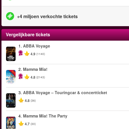
+4 miljoen verkochte tickets
Vergelijkbare tickets
1.
ABBA Voyage
4.9
(1140)
2.
Mamma Mia!
-40%
4.8
(2143)
3.
ABBA Voyage – Touringcar & concertticket
4.8
(36)
4.
Mamma Mia! The Party
4.7
(30)