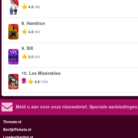
-50%
4.8
(58)
8.
Hamilton
-40%
4.8
(59)
9.
SIX
5.0
(23)
10.
Les Misérables
-40%
4.8
(722)
Meld u aan voor onze nieuwsbrief. Speciale aanbiedingen
Ticmate.nl
BerlijnTickets.nl
LondenVoetbal.nl