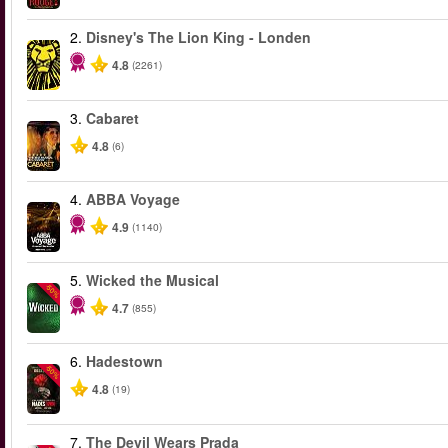
2.
Disney's The Lion King - Londen
4.8
(2261)
3.
Cabaret
4.8
(6)
4.
ABBA Voyage
4.9
(1140)
5.
Wicked the Musical
-50%
4.7
(855)
6.
Hadestown
-50%
4.8
(19)
7.
The Devil Wears Prada