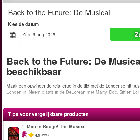
Back to the Future: De Musical
Kies de datum
Z
zon, 9 aug 2026
Back to the Future: De Musica
beschikbaar
Maak een opwindende reis terug in de tijd met de Londense hitmusic
Londen in. Neem plaats in de DeLorean met Marty, Doc, Biff en Lorr
Tips voor vergelijkbare producten
1.
Moulin Rouge! The Musical
-50%
4.9
(228)