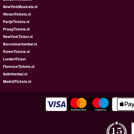
NewYorkMusicals.nl
WenenTickets.nl
ParijsTickets.nl
PraagTickets.nl
NewYorkTicket.nl
BarcelonaVoetbal.nl
RomeTickets.nl
LondenTicket
FlorenceTickets.nl
ItalieVoetbal.nl
MadridTickets.nl