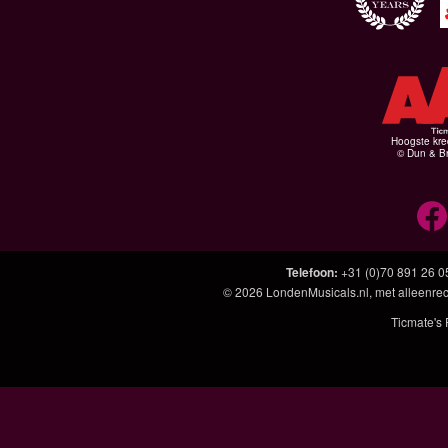
Hoogste kre
© Dun & Br
Telefoon
:
+31 (0)70 891 26 0
© 2026
LondenMusicals.nl
, met alleenre
Ticmate's 