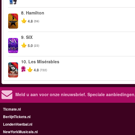
8.
Hamilton
-40%
4.8
(59)
9.
SIX
5.0
(23)
10.
Les Misérables
-40%
4.8
(722)
Meld u aan voor onze nieuwsbrief. Speciale aanbiedingen
Ticmate.nl
BerlijnTickets.nl
LondenVoetbal.nl
NewYorkMusicals.nl