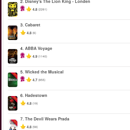
2.
Disney's The Lion King - Londen
4.8
(2261)
3.
Cabaret
4.8
(6)
4.
ABBA Voyage
4.9
(1140)
5.
Wicked the Musical
-50%
4.7
(855)
6.
Hadestown
-50%
4.8
(19)
7.
The Devil Wears Prada
-50%
4.8
(58)