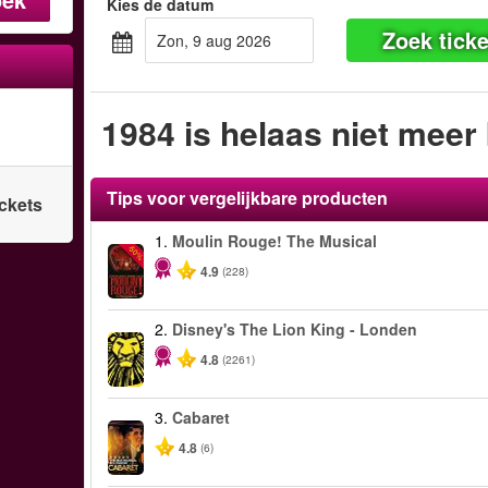
Kies de datum
Zoek ticke
zon, 9 aug 2026
1984 is helaas niet meer
Tips voor vergelijkbare producten
ickets
1.
Moulin Rouge! The Musical
-50%
4.9
(228)
2.
Disney's The Lion King - Londen
4.8
(2261)
3.
Cabaret
4.8
(6)