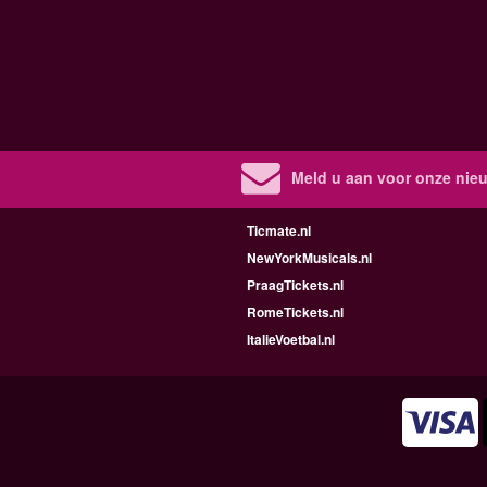
Meld u aan voor onze nieu
Ticmate.nl
NewYorkMusicals.nl
PraagTickets.nl
RomeTickets.nl
ItalieVoetbal.nl