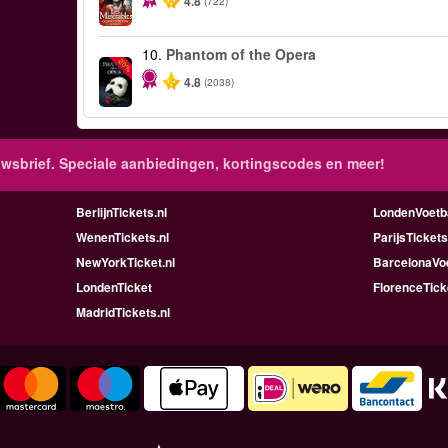
4.8
(722)
10.
Phantom of the Opera
-20%
4.8
(2038)
wsbrief. Speciale aanbiedingen, kortingscodes en meer!
BerlijnTickets.nl
LondenVoetba
WenenTickets.nl
ParijsTickets
NewYorkTicket.nl
BarcelonaVoe
LondenTicket
FlorenceTick
MadridTickets.nl