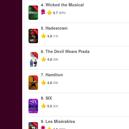
4.
Wicked the Musical
-50%
4.7
(855)
5.
Hadestown
-50%
4.8
(19)
6.
The Devil Wears Prada
-50%
4.8
(58)
7.
Hamilton
-40%
4.8
(59)
8.
SIX
5.0
(23)
9.
Les Misérables
-40%