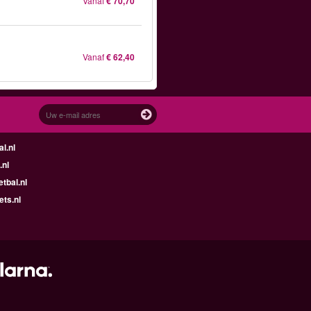
Vanaf
€ 70,70
Vanaf
€ 62,40
l.nl
.nl
tbal.nl
ets.nl