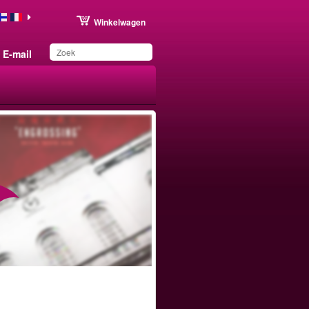
Winkelwagen
E-mail
Dit product is
toegevoegd aan uw
wensenlijst.