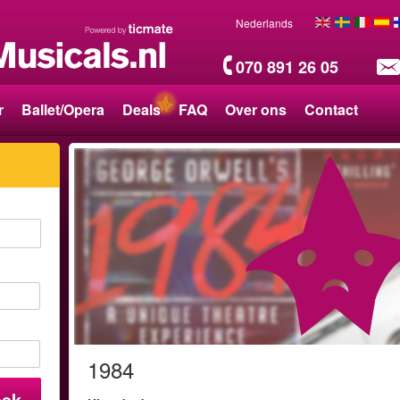
Nederlands
070 891 26 05
r
Ballet/Opera
Deals
FAQ
Over ons
Contact
1984
oek