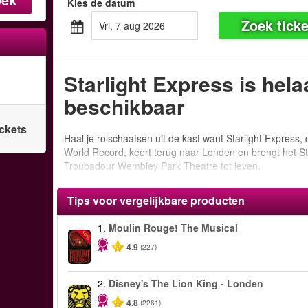
Kies de datum
Zoek ticke
vri, 7 aug 2026
Starlight Express is hela
beschikbaar
ickets
Haal je rolschaatsen uit de kast want Starlight Express
World Record, keert terug naar Londen en brengt het Sta
Troubadour Wembley Park Theatre tot leven.
Tips voor vergelijkbare producten
1.
Moulin Rouge! The Musical
-50%
4.9
(227)
2.
Disney's The Lion King - Londen
4.8
(2261)