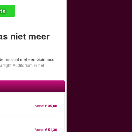
ts
as niet meer
, de musical met een Guinness
rlight Auditorium in het
Vanaf
€ 35,00
Vanaf
€ 51,30