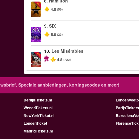
8.
Hamilton
-40%
4.8
(59)
9.
SIX
5.0
(23)
10.
Les Misérables
-40%
4.8
(722)
wsbrief. Speciale aanbiedingen, kortingscodes en meer!
BerlijnTickets.nl
LondenVoetba
WenenTickets.nl
ParijsTickets
NewYorkTicket.nl
BarcelonaVoe
LondenTicket
FlorenceTick
MadridTickets.nl