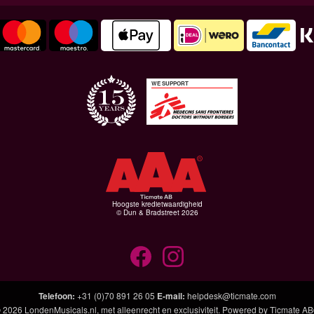
WE SUPPORT
Hoogste kredietwaardigheid
© Dun & Bradstreet 2026
Telefoon
:
+31 (0)70 891 26 05
E-mail
:
helpdesk@ticmate.com
 2026
LondenMusicals.nl
, met alleenrecht en exclusiviteit. Powered by
Ticmate A