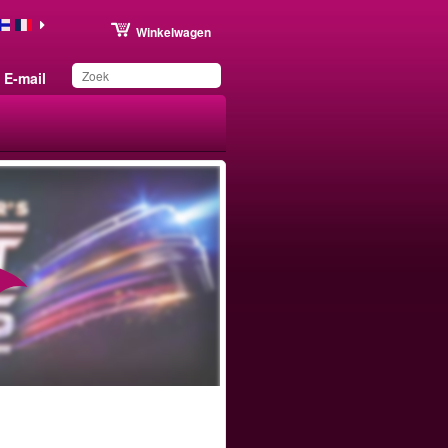
Winkelwagen
E-mail
Dit product is
toegevoegd aan uw
wensenlijst.