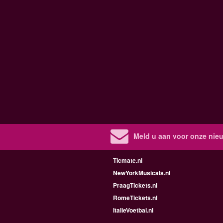
Meld u aan voor onze nieu
Ticmate.nl
NewYorkMusicals.nl
PraagTickets.nl
RomeTickets.nl
ItalieVoetbal.nl