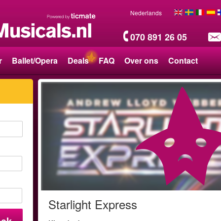
Nederlands
070 891 26 05
r
Ballet/Opera
Deals
FAQ
Over ons
Contact
Starlight Express
oek