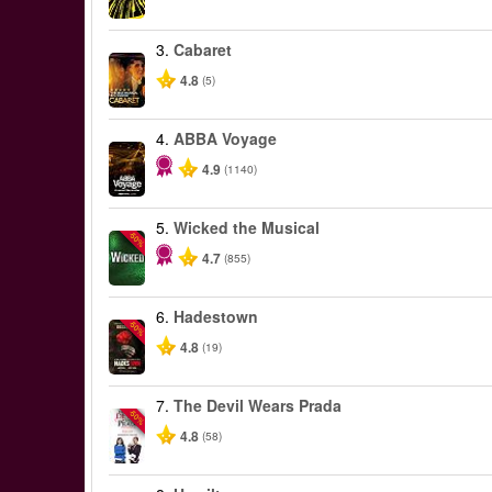
3.
Cabaret
4.8
(5)
4.
ABBA Voyage
4.9
(1140)
5.
Wicked the Musical
-50%
4.7
(855)
6.
Hadestown
-50%
4.8
(19)
7.
The Devil Wears Prada
-50%
4.8
(58)