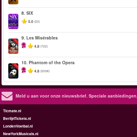
8.
SIX
5.0
(23)
9.
Les Misérables
-40%
4.8
(722)
10.
Phantom of the Opera
-20%
4.8
(2038)
Meld u aan voor onze nieuwsbrief. Speciale aanbiedingen
Ticmate.nl
BerlijnTickets.nl
LondenVoetbal.nl
NewYorkMusicals.nl