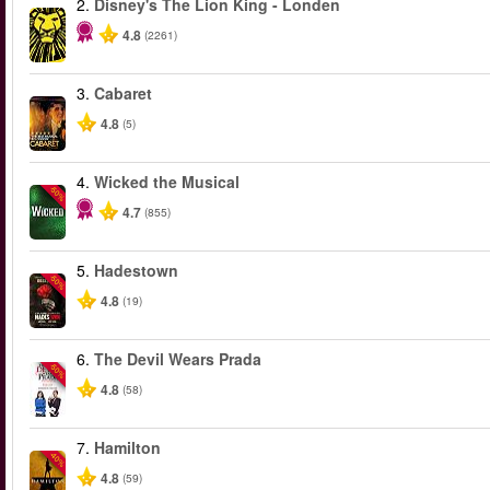
2.
Disney's The Lion King - Londen
4.8
(2261)
3.
Cabaret
4.8
(5)
4.
Wicked the Musical
-50%
4.7
(855)
5.
Hadestown
-50%
4.8
(19)
6.
The Devil Wears Prada
-50%
4.8
(58)
7.
Hamilton
-40%
4.8
(59)