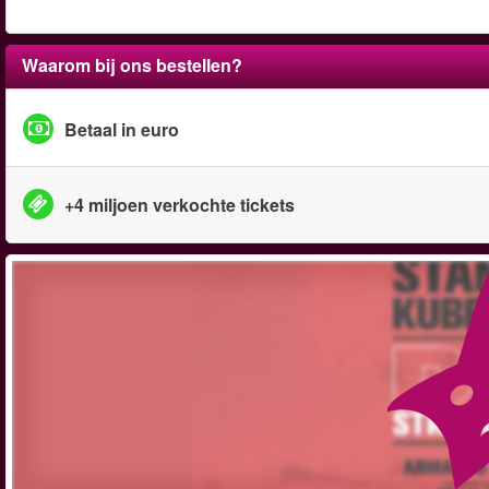
Waarom bij ons bestellen?
Betaal in euro
+4 miljoen verkochte tickets