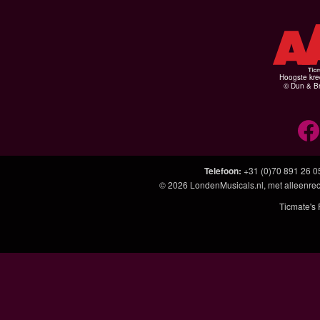
Hoogste kre
© Dun & Br
Telefoon
:
+31 (0)70 891 26 0
© 2026
LondenMusicals.nl
, met alleenre
Ticmate's 