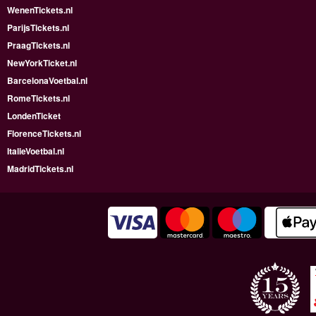
WenenTickets.nl
ParijsTickets.nl
PraagTickets.nl
NewYorkTicket.nl
BarcelonaVoetbal.nl
RomeTickets.nl
LondenTicket
FlorenceTickets.nl
ItalieVoetbal.nl
MadridTickets.nl