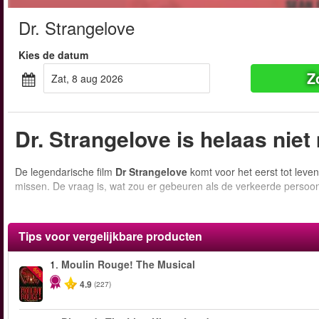
Dr. Strangelove
Kies de datum
Z
zat, 8 aug 2026
Dr. Strangelove is helaas nie
De legendarische film
Dr Strangelove
komt voor het eerst tot leven
missen. De vraag is, wat zou er gebeuren als de verkeerde persoo
Tips voor vergelijkbare producten
1.
Moulin Rouge! The Musical
-50%
4.9
(227)