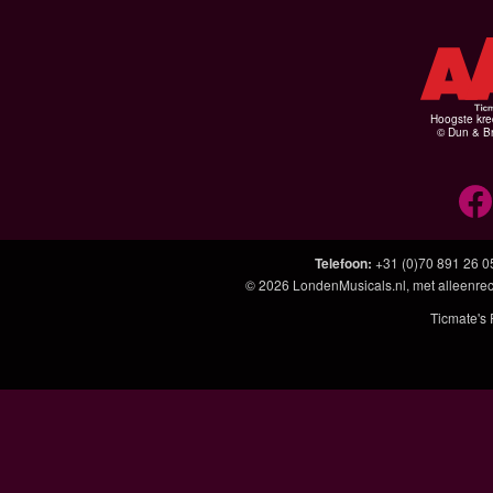
Hoogste kre
© Dun & Br
Telefoon
:
+31 (0)70 891 26 0
© 2026
LondenMusicals.nl
, met alleenre
Ticmate's 