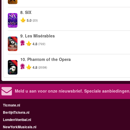
8.
SIX
5.0
(23)
9.
Les Misérables
-40%
4.8
(722)
10.
Phantom of the Opera
-20%
4.8
(2038)
Meld u aan voor onze nieuwsbrief. Speciale aanbiedingen
Ticmate.nl
BerlijnTickets.nl
LondenVoetbal.nl
NewYorkMusicals.nl