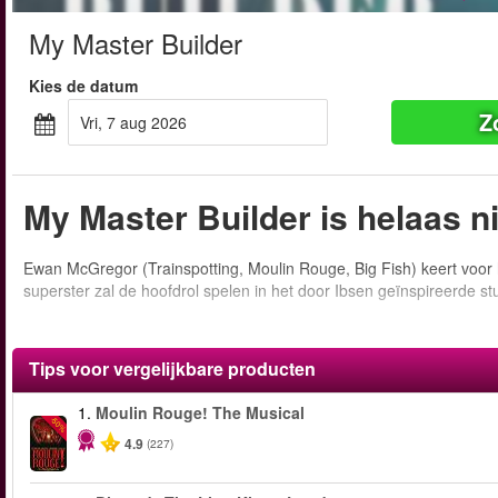
My Master Builder
Kies de datum
Z
vri, 7 aug 2026
My Master Builder is helaas n
Ewan McGregor (Trainspotting, Moulin Rouge, Big Fish) keert voor 
superster zal de hoofdrol spelen in het door Ibsen geïnspireerde st
Tips voor vergelijkbare producten
1.
Moulin Rouge! The Musical
-50%
4.9
(227)