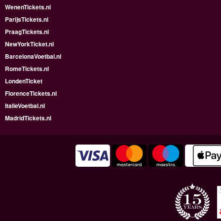
WenenTickets.nl
ParijsTickets.nl
PraagTickets.nl
NewYorkTicket.nl
BarcelonaVoetbal.nl
RomeTickets.nl
LondenTicket
FlorenceTickets.nl
ItalieVoetbal.nl
MadridTickets.nl