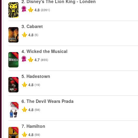
2.
Disney's The Lion King - Londen
4.8
(2261)
3.
Cabaret
4.8
(5)
4.
Wicked the Musical
-50%
4.7
(855)
5.
Hadestown
-50%
4.8
(19)
6.
The Devil Wears Prada
-50%
4.8
(58)
7.
Hamilton
-40%
4.8
(59)