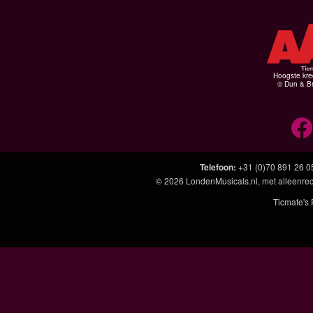
Hoogste kre
© Dun & Br
Telefoon
:
+31 (0)70 891 26 0
© 2026
LondenMusicals.nl
, met alleenre
Ticmate's 