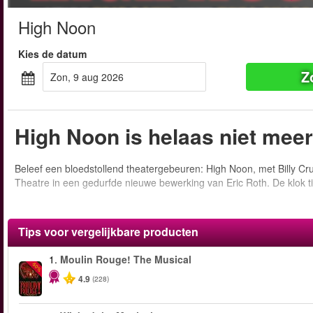
High Noon
Kies de datum
Z
zon, 9 aug 2026
High Noon is helaas niet mee
Beleef een bloedstollend theatergebeuren: High Noon, met Billy Cru
Theatre in een gedurfde nieuwe bewerking van Eric Roth. De klok tik
Tips voor vergelijkbare producten
1.
Moulin Rouge! The Musical
-50%
4.9
(228)