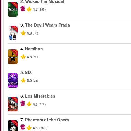
2.
Wicked the Musical
-50%
4.7
(855)
3.
The Devil Wears Prada
-50%
4.8
(58)
4.
Hamilton
-40%
4.8
(59)
5.
SIX
5.0
(23)
6.
Les Misérables
-40%
4.8
(722)
7.
Phantom of the Opera
-20%
4.8
(2038)