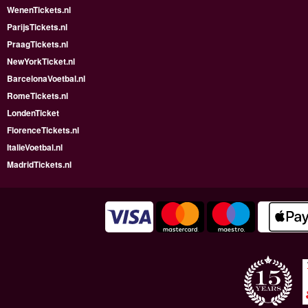
WenenTickets.nl
ParijsTickets.nl
PraagTickets.nl
NewYorkTicket.nl
BarcelonaVoetbal.nl
RomeTickets.nl
LondenTicket
FlorenceTickets.nl
ItalieVoetbal.nl
MadridTickets.nl