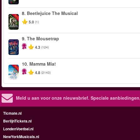
8.
Beetlejuice The Musical
-50%
5.0
(1)
9.
The Mousetrap
4.3
(124)
10.
Mamma Mia!
-40%
4.8
(2143)
Meld u aan voor onze nieuwsbrief. Speciale aanbiedingen
Ticmate.nl
BerlijnTickets.nl
LondenVoetbal.nl
NewYorkMusicals.nl