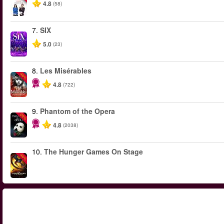
4.8
(58)
7.
SIX
5.0
(23)
8.
Les Misérables
-40%
4.8
(722)
9.
Phantom of the Opera
-20%
4.8
(2038)
10.
The Hunger Games On Stage
-40%