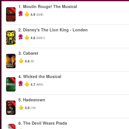
1.
Moulin Rouge! The Musical
-50%
4.9
(228)
2.
Disney's The Lion King - Londen
4.8
(2261)
3.
Cabaret
4.8
(6)
4.
Wicked the Musical
-50%
4.7
(855)
5.
Hadestown
-50%
4.8
(19)
6.
The Devil Wears Prada
-50%