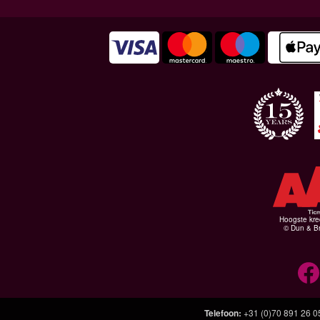
Hoogste kre
© Dun & Br
Telefoon
:
+31 (0)70 891 26 0