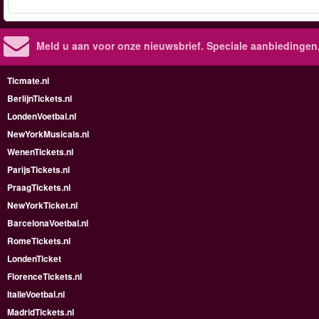
Meld u aan voor onze nieuwsbrief. Speciale aanbiedingen
Ticmate.nl
BerlijnTickets.nl
LondenVoetbal.nl
NewYorkMusicals.nl
WenenTickets.nl
ParijsTickets.nl
PraagTickets.nl
NewYorkTicket.nl
BarcelonaVoetbal.nl
RomeTickets.nl
LondenTicket
FlorenceTickets.nl
ItalieVoetbal.nl
MadridTickets.nl