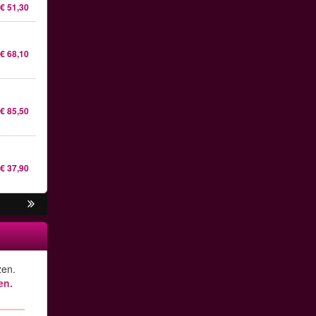
€ 51,30
€ 68,10
€ 85,50
€ 37,90
zen.
en.