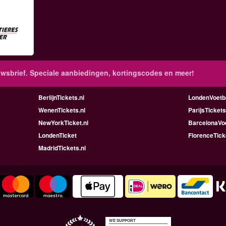
wsbrief. Speciale aanbiedingen, kortingscodes en meer!
BerlijnTickets.nl
LondenVoetba
WenenTickets.nl
ParijsTickets
NewYorkTicket.nl
BarcelonaVoe
LondenTicket
FlorenceTick
MadridTickets.nl
WE SUPPORT