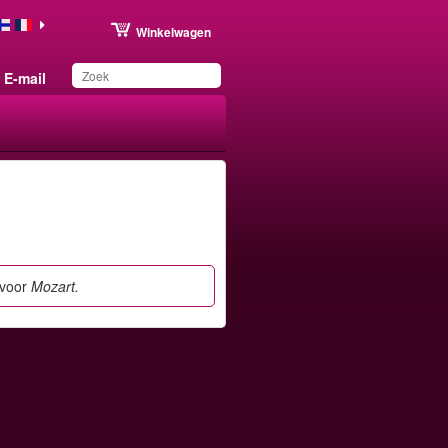
Winkelwagen
E-mail
Dit product is
toegevoegd aan uw
wensenlijst.
 voor
Mozart.