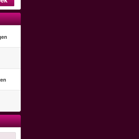
gen
ten