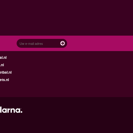
l.nl
.nl
tbal.nl
ets.nl