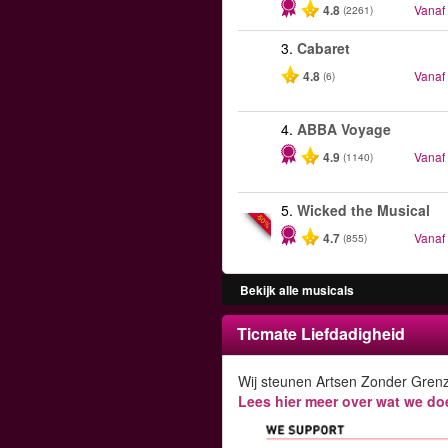
4.8
Vanaf
(2261)
3.
Cabaret
4.8
Vanaf
(6)
4.
ABBA Voyage
4.9
Vanaf
(1140)
5.
Wicked the Musical
-50%
4.7
Vanaf
(855)
Bekijk alle musicals
Ticmate Liefdadigheid
Wij steunen Artsen Zonder Gren
Lees hier meer over wat we do