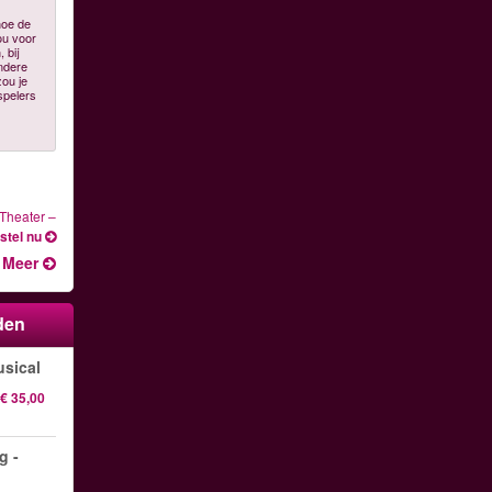
hoe de
ou voor
 bij
andere
zou je
spelers
 Theater
–
stel nu
Meer
den
sical
€ 35,00
g -