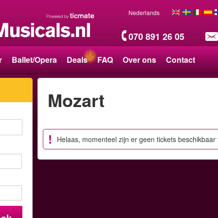
Nederlands
070 891 26 05
r
Ballet/Opera
Deals
FAQ
Over ons
Contact
Mozart
Helaas, momenteel zijn er geen tickets beschikbaar
oek