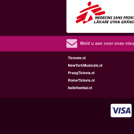
Meld u aan voor onze nieu
Ticmate.nl
NewYorkMusicals.nl
PraagTickets.nl
RomeTickets.nl
ItalieVoetbal.nl