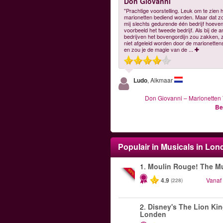
Don Giovanni
"Prachtige voorstelling. Leuk om te zien 
marionetten bediend worden. Maar dat z
mij slechts gedurende één bedrijf hoeven,
voorbeeld het tweede bedrijf. Als bij de 
bedrijven het bovengordijn zou zakken, 
niet afgeleid worden door de marionetten
en zou je de magie van de
...
Ludo
, Alkmaar
Don Giovanni – Marionetten
Be
Populair in Musicals in Lon
1.
Moulin Rouge! The Mu
-50%
4.9
Vanaf
(228)
2.
Disney's The Lion Kin
Londen