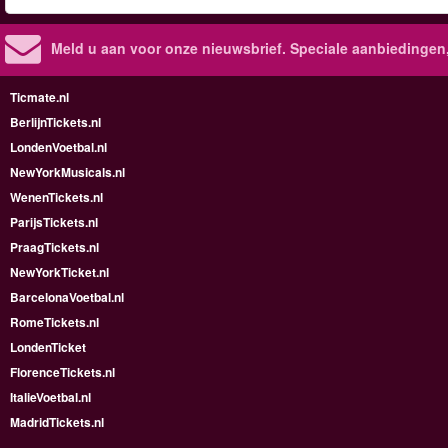
Meld u aan voor onze nieuwsbrief. Speciale aanbiedingen
Ticmate.nl
BerlijnTickets.nl
LondenVoetbal.nl
NewYorkMusicals.nl
WenenTickets.nl
ParijsTickets.nl
PraagTickets.nl
NewYorkTicket.nl
BarcelonaVoetbal.nl
RomeTickets.nl
LondenTicket
FlorenceTickets.nl
ItalieVoetbal.nl
MadridTickets.nl