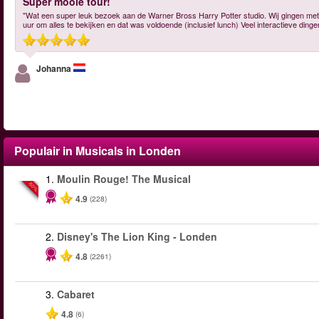
Super mooie tour!
"Wat een super leuk bezoek aan de Warner Bross Harry Potter studio. Wij gingen met
uur om alles te bekijken en dat was voldoende (inclusief lunch) Veel interactieve ding
Johanna
Populair in Musicals in Londen
1.
Moulin Rouge! The Musical
-50%
4.9
(228)
2.
Disney's The Lion King - Londen
4.8
(2261)
3.
Cabaret
4.8
(6)