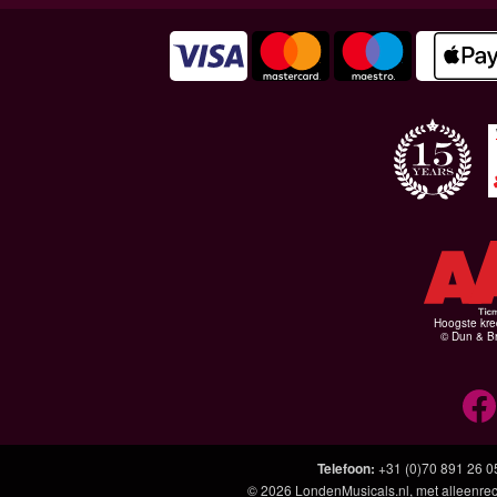
Hoogste kre
© Dun & Br
Telefoon
:
+31 (0)70 891 26 0
© 2026
LondenMusicals.nl
, met alleenre