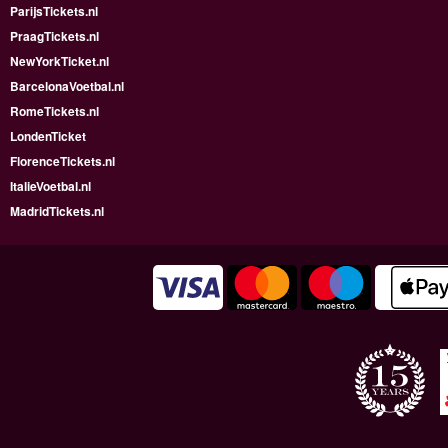
ParijsTickets.nl
PraagTickets.nl
NewYorkTicket.nl
BarcelonaVoetbal.nl
RomeTickets.nl
LondenTicket
FlorenceTickets.nl
ItalieVoetbal.nl
MadridTickets.nl