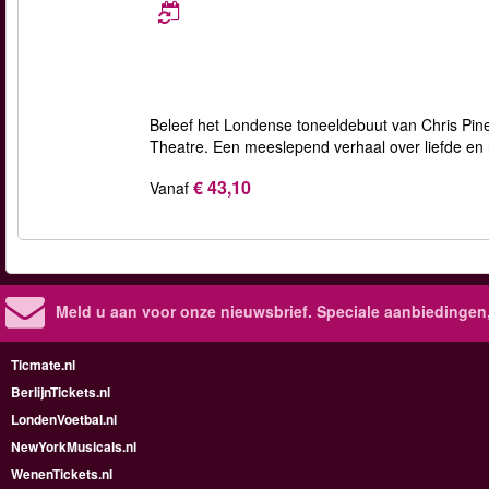
Beleef het Londense toneeldebuut van Chris Pin
Theatre. Een meeslepend verhaal over liefde en h
€ 43,10
Vanaf
Meld u aan voor onze nieuwsbrief. Speciale aanbiedingen
Ticmate.nl
BerlijnTickets.nl
LondenVoetbal.nl
NewYorkMusicals.nl
WenenTickets.nl