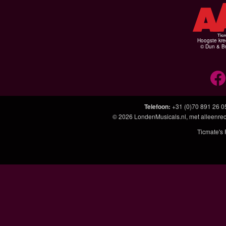
Hoogste kre
© Dun & Br
Telefoon
:
+31 (0)70 891 26 0
© 2026
LondenMusicals.nl
, met alleenre
Ticmate's 