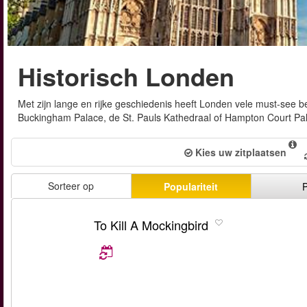
Historisch Londen
Met zijn lange en rijke geschiedenis heeft Londen vele must-see
Buckingham Palace, de St. Pauls Kathedraal of Hampton Court Pala
Kies uw zitplaatsen
Sorteer op
Populariteit
P
To Kill A Mockingbird