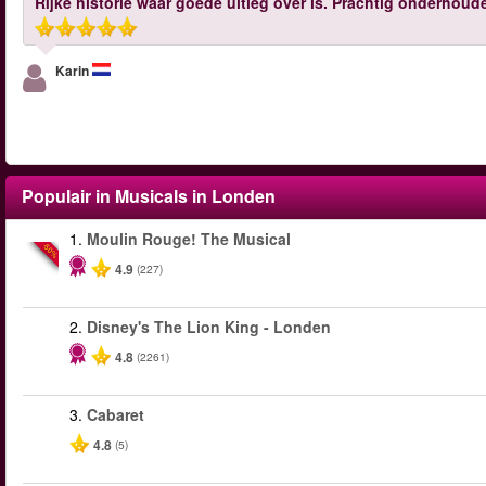
Rijke historie waar goede uitleg over is. Prachtig onderhoud
Karin
Populair in Musicals in Londen
1.
Moulin Rouge! The Musical
-50%
4.9
(227)
2.
Disney's The Lion King - Londen
4.8
(2261)
3.
Cabaret
4.8
(5)