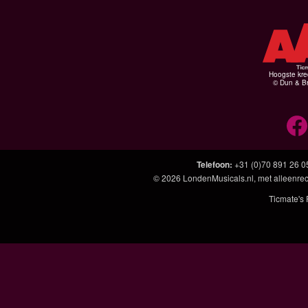
Hoogste kre
© Dun & Br
Telefoon
:
+31 (0)70 891 26 0
© 2026
LondenMusicals.nl
, met alleenre
Ticmate's 