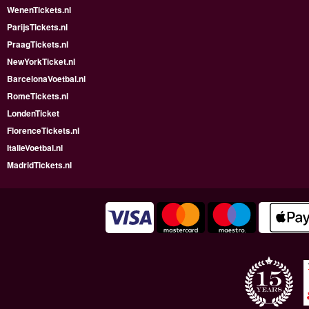
WenenTickets.nl
ParijsTickets.nl
PraagTickets.nl
NewYorkTicket.nl
BarcelonaVoetbal.nl
RomeTickets.nl
LondenTicket
FlorenceTickets.nl
ItalieVoetbal.nl
MadridTickets.nl