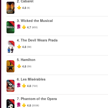
2.
Cabaret
4.8
(6)
3.
Wicked the Musical
-50%
4.7
(855)
4.
The Devil Wears Prada
-50%
4.8
(58)
5.
Hamilton
-40%
4.8
(59)
6.
Les Misérables
-40%
4.8
(722)
7.
Phantom of the Opera
-20%
4.8
(2038)