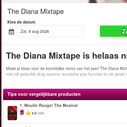
The Diana Mixtape
Kies de datum
Z
zat, 8 aug 2026
The Diana Mixtape is helaas 
Maak je klaar voor de koninklijke remix van het jaar! The Diana Mi
met vijf gedurfde drag queens, iconische pop-hymnes en de geest 
Tips voor vergelijkbare producten
1.
Moulin Rouge! The Musical
-50%
4.9
(228)