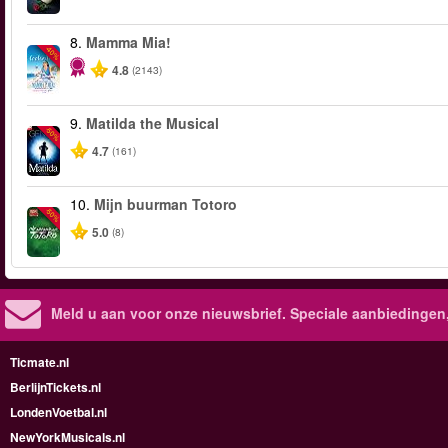
8.
Mamma Mia!
-40%
4.8
(2143)
9.
Matilda the Musical
-50%
4.7
(161)
10.
Mijn buurman Totoro
-50%
5.0
(8)
Meld u aan voor onze nieuwsbrief. Speciale aanbiedingen
Ticmate.nl
BerlijnTickets.nl
LondenVoetbal.nl
NewYorkMusicals.nl