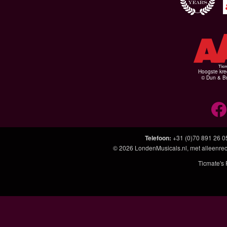
Hoogste kre
© Dun & Br
Telefoon
:
+31 (0)70 891 26 0
© 2026
LondenMusicals.nl
, met alleenre
Ticmate's 