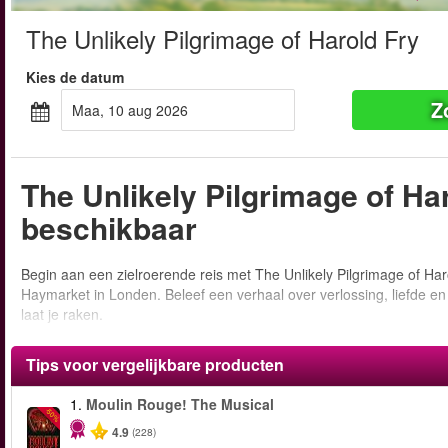
The Unlikely Pilgrimage of Harold Fry
Kies de datum
Z
maa, 10 aug 2026
The Unlikely Pilgrimage of Har
beschikbaar
Begin aan een zielroerende reis met The Unlikely Pilgrimage of Ha
Haymarket in Londen. Beleef een verhaal over verlossing, liefde en 
laat je raken.
Tips voor vergelijkbare producten
1.
Moulin Rouge! The Musical
-50%
4.9
(228)