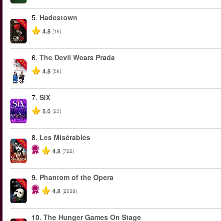
5.
Hadestown
-50%
4.8
(19)
6.
The Devil Wears Prada
-50%
4.8
(58)
7.
SIX
5.0
(23)
8.
Les Misérables
-40%
4.8
(722)
9.
Phantom of the Opera
-20%
4.8
(2038)
10.
The Hunger Games On Stage