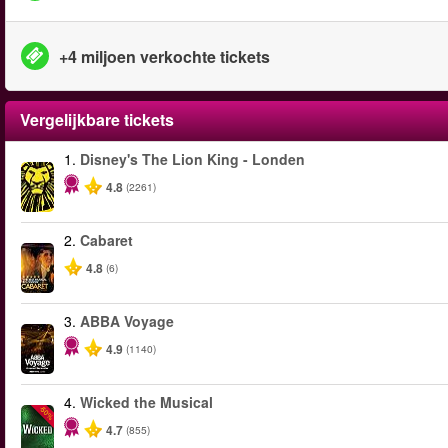
+4 miljoen verkochte tickets
Vergelijkbare tickets
1.
Disney's The Lion King - Londen
4.8
(2261)
2.
Cabaret
4.8
(6)
3.
ABBA Voyage
4.9
(1140)
4.
Wicked the Musical
-50%
4.7
(855)