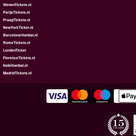
WenenTickets.nl
ParijsTickets.nl
PraagTickets.nl
NewYorkTicket.nl
BarcelonaVoetbal.nl
RomeTickets.nl
LondenTicket
FlorenceTickets.nl
ItalieVoetbal.nl
MadridTickets.nl