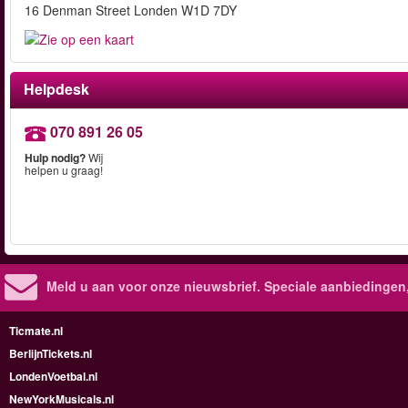
16 Denman Street Londen W1D 7DY
Helpdesk
070 891 26 05
Hulp nodig?
Wij
helpen u graag!
Meld u aan voor onze nieuwsbrief. Speciale aanbiedingen
Ticmate.nl
BerlijnTickets.nl
LondenVoetbal.nl
NewYorkMusicals.nl