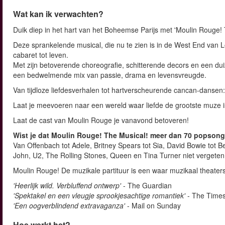
Wat kan ik verwachten?
Duik diep in het hart van het Boheemse Parijs met 'Moulin Rouge! 
Deze sprankelende musical, die nu te zien is in de West End van 
cabaret tot leven.
Met zijn betoverende choreografie, schitterende decors en een d
een bedwelmende mix van passie, drama en levensvreugde.
Van tijdloze liefdesverhalen tot hartverscheurende cancan-dansen:
Laat je meevoeren naar een wereld waar liefde de grootste muze i
Laat de cast van Moulin Rouge je vanavond betoveren!
Wist je dat Moulin Rouge! The Musical! meer dan 70 popson
Van Offenbach tot Adele, Britney Spears tot Sia, David Bowie tot B
John, U2, The Rolling Stones, Queen en Tina Turner niet vergete
Moulin Rouge! De muzikale partituur is een waar muzikaal theaters
'Heerlijk wild. Verbluffend ontwerp'
- The Guardian
'Spektakel en een vleugje sprookjesachtige romantiek'
- The Time
'Een oogverblindend extravaganza'
- Mail on Sunday
Hoe werkt het?