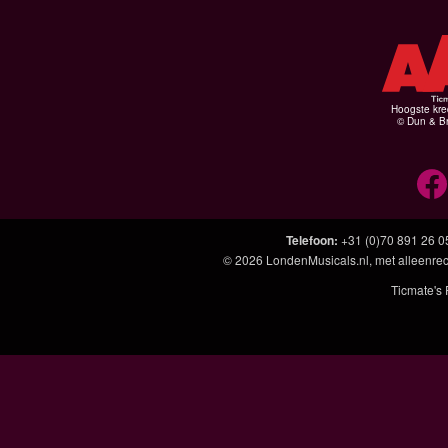
Hoogste kre
© Dun & Br
Telefoon
:
+31 (0)70 891 26 0
© 2026
LondenMusicals.nl
, met alleenre
Ticmate's 