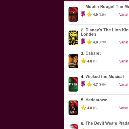
1.
Moulin Rouge! The Mu
-50%
4.9
Vanaf
(228)
2.
Disney's The Lion Kin
Londen
4.8
Vanaf
(2261)
3.
Cabaret
4.8
Vanaf
(6)
4.
Wicked the Musical
-50%
4.7
Vanaf
(855)
5.
Hadestown
-50%
4.8
Vanaf
(19)
6.
The Devil Wears Prad
-50%