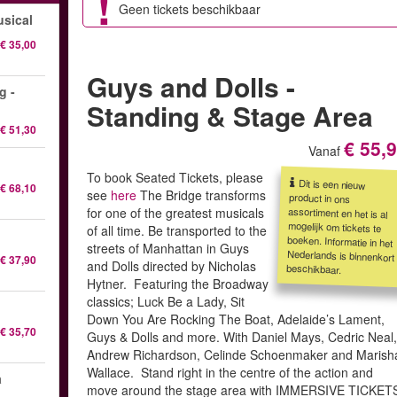
Geen tickets beschikbaar
sical
€ 35,00
Guys and Dolls -
g -
Standing & Stage Area
€ 51,30
€ 55,
Vanaf
To book Seated Tickets, please
Dit is een nieuw
product in ons
assortiment en het is al
mogelijk om tickets te
boeken. Informatie in het
Nederlands is binnenkort
€ 68,10
see
here
The Bridge transforms
for one of the greatest musicals
of all time. Be transported to the
streets of Manhattan in Guys
€ 37,90
and Dolls directed by Nicholas
beschikbaar.
Hytner. Featuring the Broadway
classics; Luck Be a Lady, Sit
Down You Are Rocking The Boat, Adelaide’s Lament,
€ 35,70
Guys & Dolls and more. With Daniel Mays, Cedric Neal
Andrew Richardson, Celinde Schoenmaker and Marish
Wallace. Stand right in the centre of the action and
a
move around the stage area with IMMERSIVE TICKET