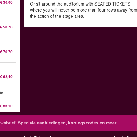
€ 36,00
Or sit around the auditorium with SEATED TICKETS,
where you will never be more than four rows away fro
the action of the stage area.
€ 50,70
€ 70,70
€ 62,40
On
€ 33,10
wsbrief. Speciale aanbiedingen, kortingscodes en meer!