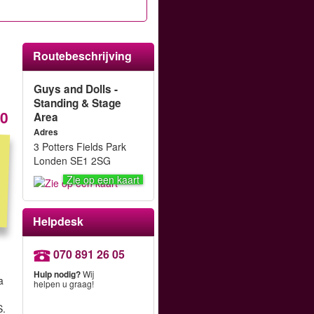
Routebeschrijving
Guys and Dolls -
Standing & Stage
90
Area
Adres
3 Potters Fields Park
Londen SE1 2SG
Zie op een kaart
Helpdesk
070 891 26 05
,
Hulp nodig?
Wij
a
helpen u graag!
S.