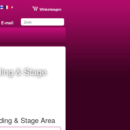
Winkelwagen
E-mail
Dit product is
toegevoegd aan uw
wensenlijst.
ding & Stage
nding & Stage Area