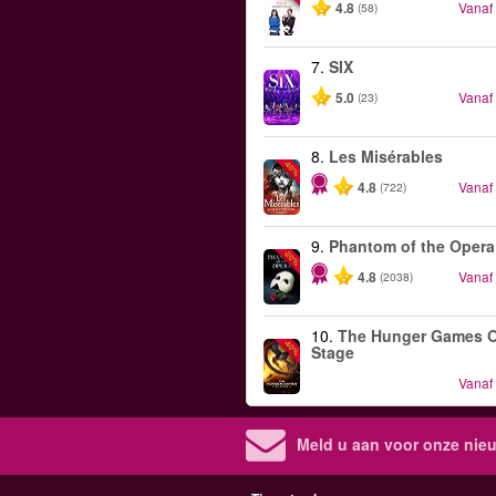
4.8
Vanaf
(58)
7.
SIX
5.0
Vanaf
(23)
8.
Les Misérables
-40%
4.8
Vanaf
(722)
9.
Phantom of the Opera
-20%
4.8
Vanaf
(2038)
10.
The Hunger Games 
-40%
Stage
Vanaf
Meld u aan voor onze nieu