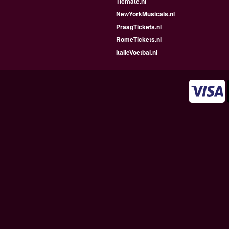
Ticmate.nl
NewYorkMusicals.nl
PraagTickets.nl
RomeTickets.nl
ItalieVoetbal.nl