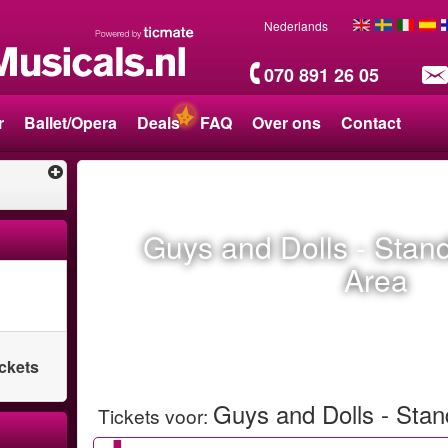
Nederlands
070 891 26 05
r
Ballet/Opera
Deals
FAQ
Over ons
Contact
Guys and Dolls - Stan
Area
ickets
Guys and Dolls - Sta
Tickets voor
: