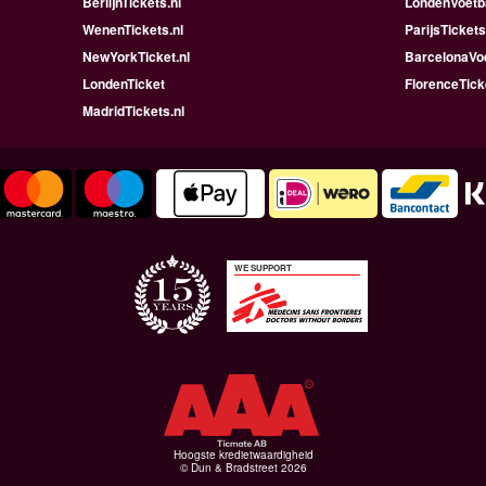
BerlijnTickets.nl
LondenVoetba
WenenTickets.nl
ParijsTickets
NewYorkTicket.nl
BarcelonaVoe
LondenTicket
FlorenceTick
MadridTickets.nl
WE SUPPORT
Hoogste kredietwaardigheid
© Dun & Bradstreet 2026