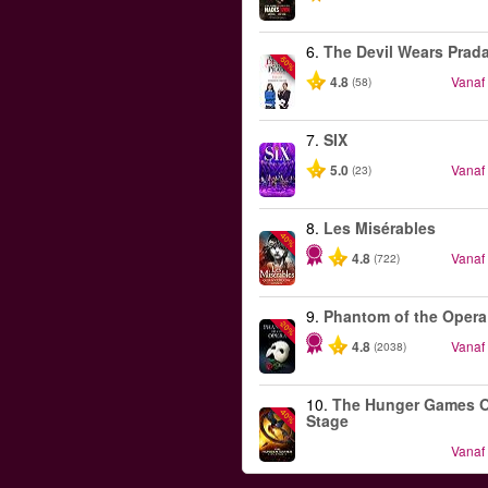
6.
The Devil Wears Prad
-50%
4.8
Vanaf
(58)
7.
SIX
5.0
Vanaf
(23)
8.
Les Misérables
-40%
4.8
Vanaf
(722)
9.
Phantom of the Opera
-20%
4.8
Vanaf
(2038)
10.
The Hunger Games 
-40%
Stage
Vanaf