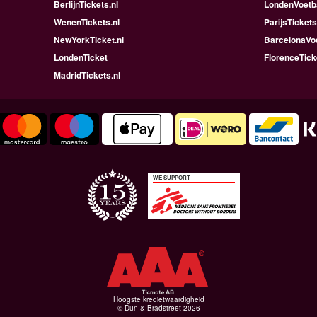
BerlijnTickets.nl
LondenVoetba
WenenTickets.nl
ParijsTickets
NewYorkTicket.nl
BarcelonaVoe
LondenTicket
FlorenceTick
MadridTickets.nl
WE SUPPORT
Hoogste kredietwaardigheid
© Dun & Bradstreet 2026