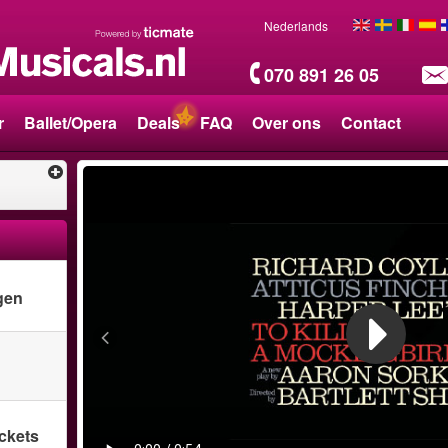
Nederlands
070 891 26 05
r
Ballet/Opera
Deals
FAQ
Over ons
Contact
gen
ickets