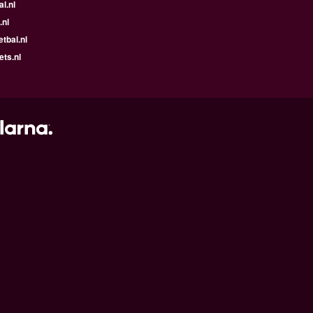
l.nl
.nl
tbal.nl
ets.nl