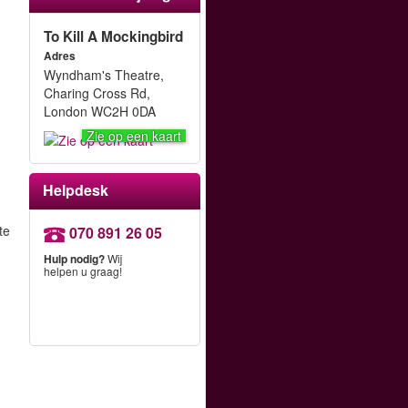
To Kill A Mockingbird
Adres
Wyndham's Theatre,
Charing Cross Rd,
London WC2H 0DA
Zie op een kaart
Helpdesk
te
070 891 26 05
Hulp nodig?
Wij
helpen u graag!
.