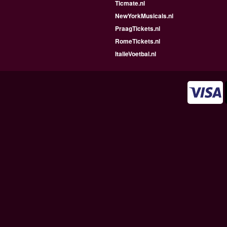
Ticmate.nl
NewYorkMusicals.nl
PraagTickets.nl
RomeTickets.nl
ItalieVoetbal.nl