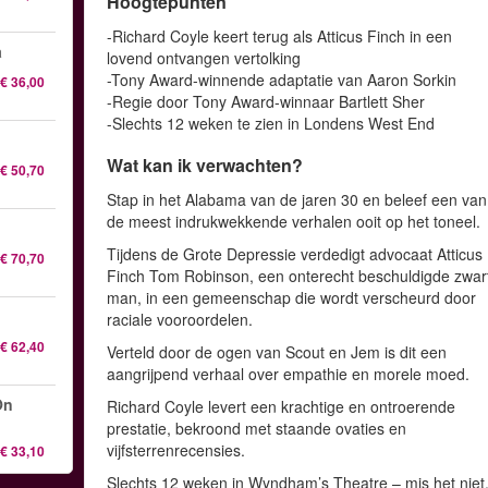
Hoogtepunten
-Richard Coyle keert terug als Atticus Finch in een
a
lovend ontvangen vertolking
-Tony Award-winnende adaptatie van Aaron Sorkin
€ 36,00
-Regie door Tony Award-winnaar Bartlett Sher
-Slechts 12 weken te zien in Londens West End
Wat kan ik verwachten?
€ 50,70
Stap in het Alabama van de jaren 30 en beleef een van
de meest indrukwekkende verhalen ooit op het toneel.
Tijdens de Grote Depressie verdedigt advocaat Atticus
€ 70,70
Finch Tom Robinson, een onterecht beschuldigde zwar
man, in een gemeenschap die wordt verscheurd door
raciale vooroordelen.
€ 62,40
Verteld door de ogen van Scout en Jem is dit een
aangrijpend verhaal over empathie en morele moed.
On
Richard Coyle levert een krachtige en ontroerende
prestatie, bekroond met staande ovaties en
vijfsterrenrecensies.
€ 33,10
Slechts 12 weken in Wyndham’s Theatre – mis het niet