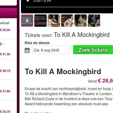
sical
€ 35,00
To Kill A Mockingbird
Tickets voor
:
Kies de datum
g -
Zoek tickets
zat, 8 aug 2026
€ 51,30
To Kill A Mockingbird
€ 68,10
€ 28,
Vanaf
Ervaar de kracht van rechtvaardigheid, moed en hoop 
€ 37,90
To Kill a Mockingbird in Wyndham’s Theatre in Londen.
Met Richard Coyle in de hoofdrol is deze met een Tony
Award bekroonde bewerking een absolute must-see.
€ 35,70