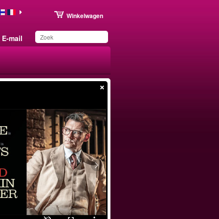
Winkelwagen
E-mail
×
Dit product is
toegevoegd aan uw
wensenlijst.