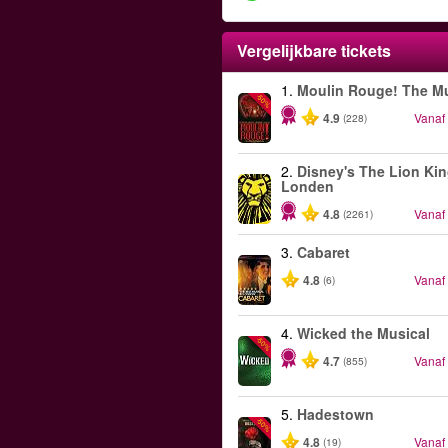
Vergelijkbare tickets
1.
Moulin Rouge! The Mu
-50%
4.9
Vanaf
(228)
2.
Disney's The Lion Kin
Londen
4.8
Vanaf
(2261)
3.
Cabaret
4.8
Vanaf
(6)
4.
Wicked the Musical
-50%
4.7
Vanaf
(855)
5.
Hadestown
-50%
4.8
Vanaf
(19)