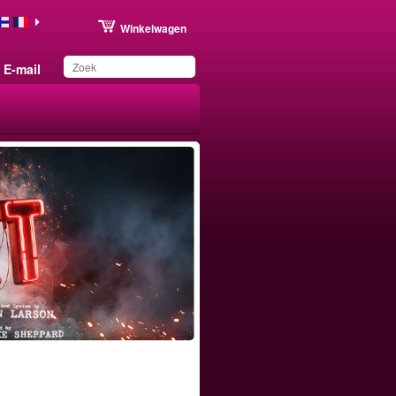
Winkelwagen
E-mail
Dit product is
toegevoegd aan uw
wensenlijst.