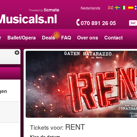
Nederlands
070 891 26 05
r
Ballet/Opera
Deals
FAQ
Over ons
Contact
gen
RENT
Tickets voor
:
Kies de datum