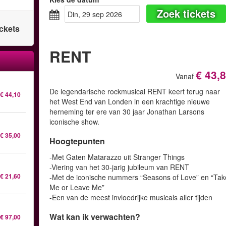
Zoek tickets
din, 29 sep 2026
ickets
RENT
€ 43,
Vanaf
De legendarische rockmusical RENT keert terug naar
€ 44,10
het West End van Londen in een krachtige nieuwe
herneming ter ere van 30 jaar Jonathan Larsons
iconische show.
€ 35,00
Hoogtepunten
-Met Gaten Matarazzo uit Stranger Things
-Viering van het 30-jarig jubileum van RENT
€ 21,60
-Met de iconische nummers “Seasons of Love” en “Tak
Me or Leave Me”
-Een van de meest invloedrijke musicals aller tijden
Wat kan ik verwachten?
€ 97,00