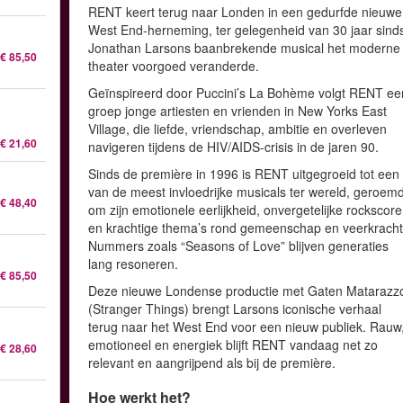
RENT keert terug naar Londen in een gedurfde nieuwe
West End-herneming, ter gelegenheid van 30 jaar sind
Jonathan Larsons baanbrekende musical het moderne
€ 85,50
theater voorgoed veranderde.
Geïnspireerd door Puccini’s La Bohème volgt RENT ee
groep jonge artiesten en vrienden in New Yorks East
Village, die liefde, vriendschap, ambitie en overleven
€ 21,60
navigeren tijdens de HIV/AIDS-crisis in de jaren 90.
Sinds de première in 1996 is RENT uitgegroeid tot een
van de meest invloedrijke musicals ter wereld, geroem
€ 48,40
om zijn emotionele eerlijkheid, onvergetelijke rockscore
en krachtige thema’s rond gemeenschap en veerkracht
Nummers zoals “Seasons of Love” blijven generaties
lang resoneren.
€ 85,50
Deze nieuwe Londense productie met Gaten Matarazz
(Stranger Things) brengt Larsons iconische verhaal
terug naar het West End voor een nieuw publiek. Rauw
emotioneel en energiek blijft RENT vandaag net zo
€ 28,60
relevant en aangrijpend als bij de première.
Hoe werkt het?