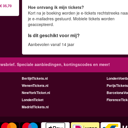
€ 35,70
Hoe ontvang ik mijn tickets?
Kort na je boeking worden je e-tickets rechtstreeks naa
je e-mailadres gestuurd. Mobiele tickets worden
geaccepteerd.
Is dit geschikt voor mij?
Aanbevolen vanaf 14 jaar
wsbrief. Speciale aanbiedingen, kortingscodes en meer!
BerlijnTickets.nl
LondenVoetba
WenenTickets.nl
ParijsTickets
NewYorkTicket.nl
BarcelonaVoe
LondenTicket
FlorenceTick
MadridTickets.nl