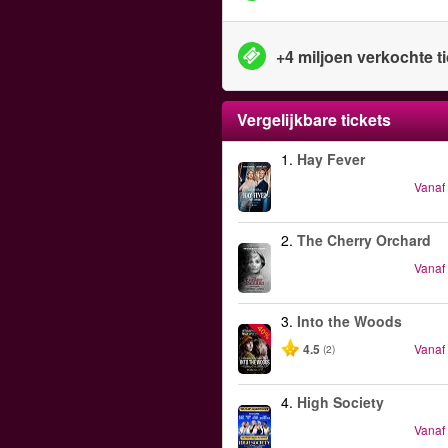
+4 miljoen verkochte t
Vergelijkbare tickets
1.
Hay Fever
Vanaf
2.
The Cherry Orchard
Vanaf
3.
Into the Woods
-40%
4.5
Vanaf
(2)
4.
High Society
Vanaf