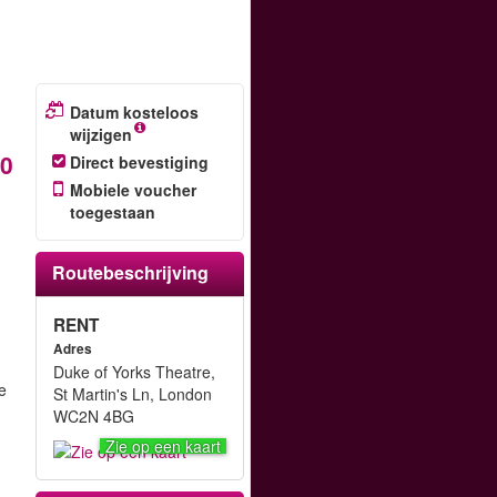
Datum kosteloos
wijzigen
80
Direct bevestiging
Mobiele voucher
toegestaan
Routebeschrijving
RENT
Adres
Duke of Yorks Theatre,
e
St Martin's Ln, London
WC2N 4BG
Zie op een kaart