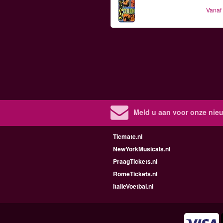
Vanaf
Meld u aan voor onze nieu
Ticmate.nl
NewYorkMusicals.nl
PraagTickets.nl
RomeTickets.nl
ItalieVoetbal.nl