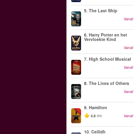
5.
The Last Ship
Vanaf
6.
Harry Potter en het
Vervloekte Kind
Vanaf
7.
High School Musical
Vanaf
8.
The Lives of Others
Vanaf
9.
Hamilton
-40%
4.8
Vanaf
(59)
10.
Ceilidh