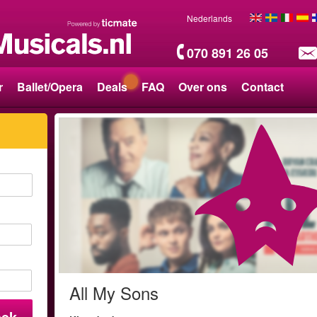
Nederlands
070 891 26 05
r
Ballet/Opera
Deals
FAQ
Over ons
Contact
All My Sons
oek