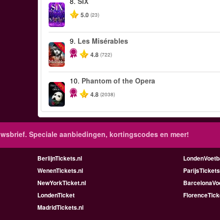
8.
SIX
5.0
(23)
9.
Les Misérables
-40%
4.8
(722)
10.
Phantom of the Opera
-20%
4.8
(2038)
wsbrief. Speciale aanbiedingen, kortingscodes en meer!
BerlijnTickets.nl
LondenVoetba
WenenTickets.nl
ParijsTickets
NewYorkTicket.nl
BarcelonaVoe
LondenTicket
FlorenceTick
MadridTickets.nl