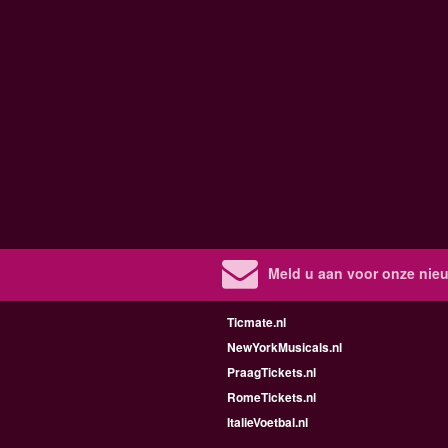
Meld u aan voor onze nieu
Ticmate.nl
NewYorkMusicals.nl
PraagTickets.nl
RomeTickets.nl
ItalieVoetbal.nl