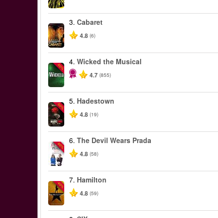
3.
Cabaret
4.8
(6)
4.
Wicked the Musical
-50%
4.7
(855)
5.
Hadestown
-50%
4.8
(19)
6.
The Devil Wears Prada
-50%
4.8
(58)
7.
Hamilton
-40%
4.8
(59)