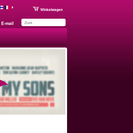
Winkelwagen
E-mail
Dit product is
toegevoegd aan uw
wensenlijst.