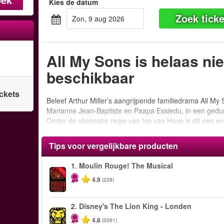
Kies de datum
Zoek ticke
zon, 9 aug 2026
All My Sons is helaas ni
beschikbaar
ickets
Beleef Arthur Miller’s aangrijpende familiedrama All My
Marianne Jean-Baptiste en Paapa Essiedu, in een gedur
Onder de visionaire regie van Ivo van Hove is dit een 
speelperiode dat je niet wilt missen.
Tips voor vergelijkbare producten
1.
Moulin Rouge! The Musical
-50%
4.9
(228)
2.
Disney's The Lion King - Londen
4.8
(2261)