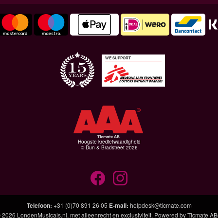
WE SUPPORT
Hoogste kredietwaardigheid
© Dun & Bradstreet 2026
Telefoon
:
+31 (0)70 891 26 05
E-mail
:
helpdesk@ticmate.com
 2026
LondenMusicals.nl
, met alleenrecht en exclusiviteit. Powered by
Ticmate A