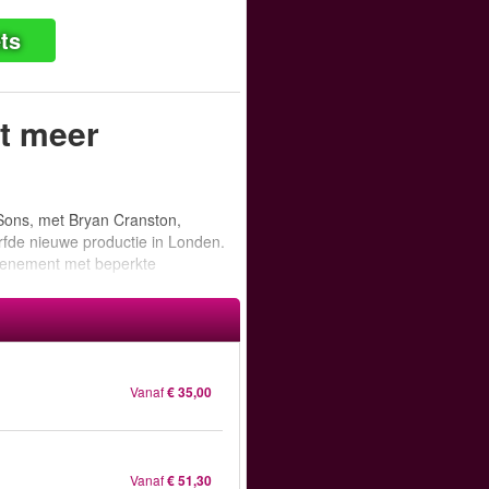
ts
et meer
 Sons, met Bryan Cranston,
fde nieuwe productie in Londen.
evenement met beperkte
Vanaf
€ 35,00
Vanaf
€ 51,30