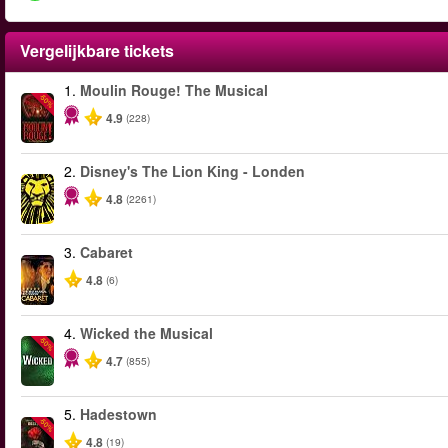
Vergelijkbare tickets
1.
Moulin Rouge! The Musical
-50%
4.9
(228)
2.
Disney's The Lion King - Londen
4.8
(2261)
3.
Cabaret
4.8
(6)
4.
Wicked the Musical
-50%
4.7
(855)
5.
Hadestown
-50%
4.8
(19)