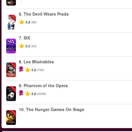
6.
The Devil Wears Prada
-50%
4.8
(58)
7.
SIX
5.0
(23)
8.
Les Misérables
-40%
4.8
(722)
9.
Phantom of the Opera
-20%
4.8
(2038)
10.
The Hunger Games On Stage
-40%