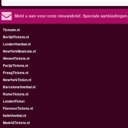
Meld u aan voor onze nieuwsbrief. Speciale aanbiedingen
Ticmate.nl
BerlijnTickets.nl
LondenVoetbal.nl
NewYorkMusicals.nl
WenenTickets.nl
ParijsTickets.nl
PraagTickets.nl
NewYorkTicket.nl
BarcelonaVoetbal.nl
RomeTickets.nl
LondenTicket
FlorenceTickets.nl
ItalieVoetbal.nl
MadridTickets.nl